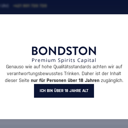
0 Uhr)
+421 901 720 720
TRÄNKE
KAFFEE UND ANDERE
Genauso wie auf hohe Qualitätsstandards achten wir auf
verantwortungsbewusstes Trinken. Daher ist der Inhalt
Mezcal
ist ein 
dieser Seite
nur für Personen über 18 Jahren
zugänglich.
Agavenarten he
und gilt als Vor
ICH BIN ÜBER 18 JAHRE ALT
ausschließlic