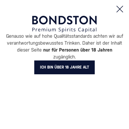
Bestellungen und Produktinformationen (Mo - Fr: 8:00 bis 16:00 Uhr)
Genauso wie auf hohe Qualitätsstandards achten wir auf
/
KAFFEE UND ANDERE
/
KAFFEE
/
KAFFEEBOHNEN
verantwortungsbewusstes Trinken. Daher ist der Inhalt
KAFFEEBOHNEN
dieser Seite
nur für Personen über 18 Jahren
zugänglich.
LIGHTHOUSE
15 PRODUKTE
ICH BIN ÜBER 18 JAHRE ALT
Alle Filter
Aktion
Neuheit
Geschenk
Lager
Markierung
Lighthouse
Filter löschen