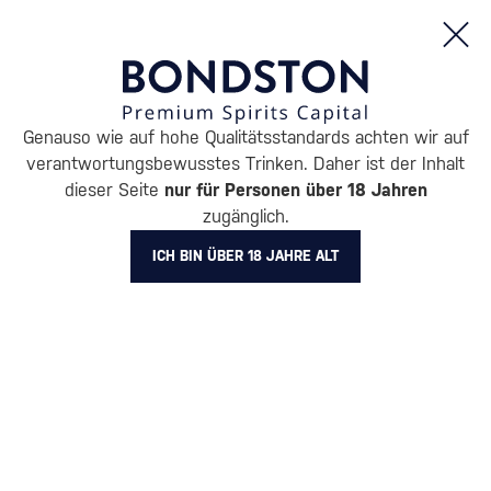
Bestellungen und Produktinformationen (Mo - Fr: 8:00 bis 16:00 Uhr)
Genauso wie auf hohe Qualitätsstandards achten wir auf
/
RUM
/
DUNKLER RUM
verantwortungsbewusstes Trinken. Daher ist der Inhalt
DUNKLER RUM CLÉMENT
dieser Seite
nur für Personen über 18 Jahren
zugänglich.
12 PRODUKTE
ICH BIN ÜBER 18 JAHRE ALT
BELIEBTESTE MARKEN
A.H. Riise
Cihuatán
Dos Maderas
Doorly's
Chairman’s Reserve
Matusal
Alle Filter
Aktion
Neuheit
Geschenk
Lager