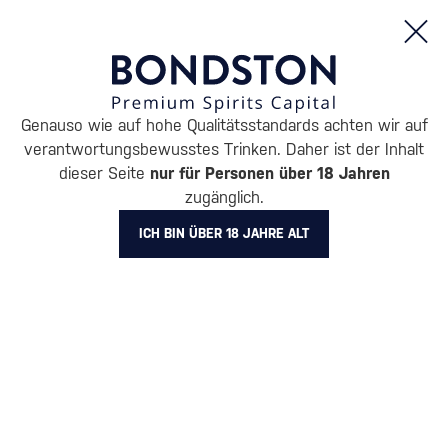
Bestellungen und Produktinformationen (Mo - Fr: 8:00 bis 16:00 Uhr)
Genauso wie auf hohe Qualitätsstandards achten wir auf
/
ENTDECKEN
/
VORTEILSPACKUNGEN
/
verantwortungsbewusstes Trinken. Daher ist der Inhalt
dieser Seite
nur für Personen über 18 Jahren
Bundle Rum-Trio: Panama, Barbados
zugänglich.
& Spiced
ICH BIN ÜBER 18 JAHRE ALT
Ron Cueva 1501
Rum – vorteilhafte Verpackungen
2.1 l
43 %
-10%