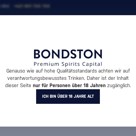
0 Uhr)
+421 901 720 720
TRÄNKE
KAFFEE UND ANDERE
Genauso wie auf hohe Qualitätsstandards achten wir auf
verantwortungsbewusstes Trinken. Daher ist der Inhalt
EIN
dieser Seite
nur für Personen über 18 Jahren
zugänglich.
ICH BIN ÜBER 18 JAHRE ALT
Trockener Rot
seiner Struktur
bis zu 4 g Res
natürliche…
me