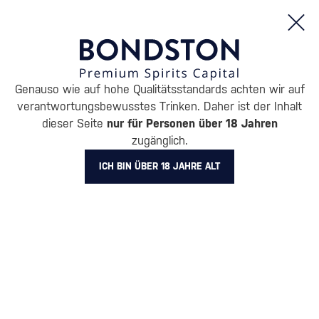
Bestellungen und Produktinformationen (Mo - Fr: 8:00 bis 16:00 Uhr)
Genauso wie auf hohe Qualitätsstandards achten wir auf
/
WHISKY
/
IRISCHE WHISKEY
/
IRISCHE BLENDED WHISKEY
/
verantwortungsbewusstes Trinken. Daher ist der Inhalt
dieser Seite
nur für Personen über 18 Jahren
Jameson Black Barrel mit 2 Gläsern
zugänglich.
Jameson
Irische Blended Whiskey
0.7 l
40 %
ICH BIN ÜBER 18 JAHRE ALT