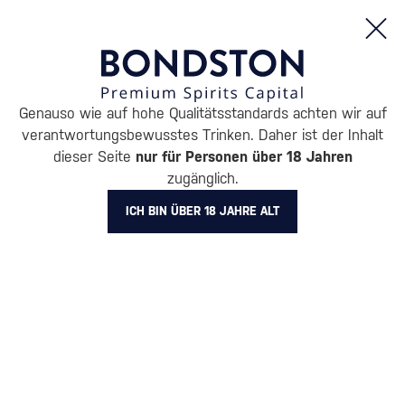
Bestellungen und Produktinformationen (Mo - Fr: 8:00 bis 16:00 Uhr)
Genauso wie auf hohe Qualitätsstandards achten wir auf
/
ENTDECKEN
/
GESCHENKVERPACKUNGEN
verantwortungsbewusstes Trinken. Daher ist der Inhalt
GESCHENKVERPACKUNGEN
dieser Seite
nur für Personen über 18 Jahren
zugänglich.
DON PAPA
11 PRODUKTE
ICH BIN ÜBER 18 JAHRE ALT
Originelle und
Geschenkverpackung mit
unkonventionelle
Gläsern
(113)
Verpackungen
(111)
Luxuriöse Geschenkboxen
Geschenkverpackungen für
Alkohol in Röhren
(141)
(236)
Geschenkverpackung von
Alkohol in Karton
(669)