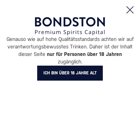
Bestellungen und Produktinformationen (Mo - Fr: 8:00 bis 16:00 Uhr)
Genauso wie auf hohe Qualitätsstandards achten wir auf
/
ENTDECKEN
/
NACH PREIS
/
GESCHENKE BIS 30 €
verantwortungsbewusstes Trinken. Daher ist der Inhalt
GESCHENKE BIS 30 €
dieser Seite
nur für Personen über 18 Jahren
zugänglich.
PAOLOLEO
2 PRODUKTE
ICH BIN ÜBER 18 JAHRE ALT
Alle Filter
Aktion
Neuheit
Geschenk
Lager
Markierung
Paololeo
Filter löschen