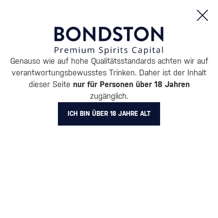
Bestellungen und Produktinformationen (Mo - Fr: 8:00 bis 16:00 Uhr)
Genauso wie auf hohe Qualitätsstandards achten wir auf
/
WHISKY
/
AMERIKANISCHER WHISKEY
/
BOURBON WHISKEY
verantwortungsbewusstes Trinken. Daher ist der Inhalt
BOURBON WHISKEY BLOOD
dieser Seite
nur für Personen über 18 Jahren
zugänglich.
OATH
1 PRODUKT
ICH BIN ÜBER 18 JAHRE ALT
Alle Filter
Aktion
Neuheit
Geschenk
Lager
Markierung
Blood Oath
Filter löschen