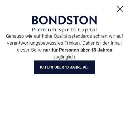
Bestellungen und Produktinformationen (Mo - Fr: 8:00 bis 16:00 Uhr)
Genauso wie auf hohe Qualitätsstandards achten wir auf
/
WHISKY
/
SCHOTTISCHER WHISKY
/
SCHOTTISCHE SINGLE MA
verantwortungsbewusstes Trinken. Daher ist der Inhalt
SPEYSIDE SINGLE MALT
dieser Seite
nur für Personen über 18 Jahren
zugänglich.
WHISKY PEAT'S BEAST
ICH BIN ÜBER 18 JAHRE ALT
2 PRODUKTE
Unsere Auswahl an
Speyside Whisky
BELIEBTESTE MARKEN
BenRiach
Glenfiddich
Meikle Tòir
Mossburn
The GlenAllachie
Alle Filter