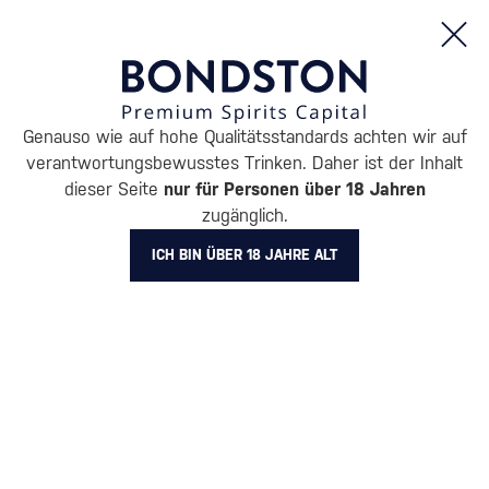
Bestellungen und Produktinformationen (Mo - Fr: 8:00 bis 16:00 Uhr)
Genauso wie auf hohe Qualitätsstandards achten wir auf
/
WHISKY
/
SCHOTTISCHER WHISKY
/
SCHOTTISCHER BLENDED
verantwortungsbewusstes Trinken. Daher ist der Inhalt
SCHOTTISCHER BLENDED
dieser Seite
nur für Personen über 18 Jahren
zugänglich.
WHISKY OLD SMUGGLER
ICH BIN ÜBER 18 JAHRE ALT
BELIEBTESTE MARKEN
Johnnie Walker
High Commissioner
Chivas
Loch Lomond
Royal Salute
Alle Filter
Aktion
Neuheit
Geschenk
Lager