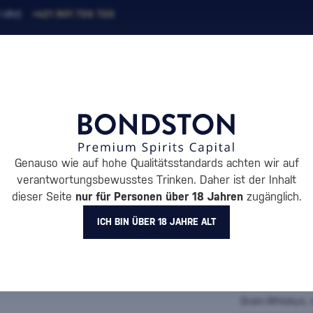
0 Uhr)
+421 901 720 720
TRÄNKE
KAFFEE UND ANDERE
 WHISKY
Genauso wie auf hohe Qualitätsstandards achten wir auf
verantwortungsbewusstes Trinken. Daher ist der Inhalt
dieser Seite
nur für Personen über 18 Jahren
zugänglich.
ICH BIN ÜBER 18 JAHRE ALT
Whisky-Etikette
SKY
Blended Whisk
verbreitetste S
Grain-Whiskys,