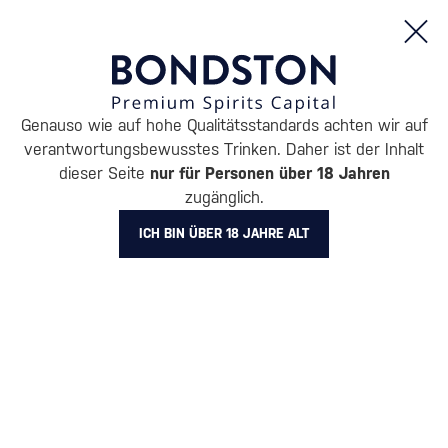
Bestellungen und Produktinformationen (Mo - Fr: 8:00 bis 16:00 Uhr)
Genauso wie auf hohe Qualitätsstandards achten wir auf
/
ENTDECKEN
/
GESCHENKVERPACKUNGEN
verantwortungsbewusstes Trinken. Daher ist der Inhalt
GESCHENKVERPACKUNGEN
dieser Seite
nur für Personen über 18 Jahren
zugänglich.
VOLLEREAUX
11 PRODUKTE
ICH BIN ÜBER 18 JAHRE ALT
Originelle und
Geschenkverpackung mit
unkonventionelle
Gläsern
(113)
Verpackungen
(111)
Luxuriöse Geschenkboxen
Geschenkverpackungen für
Alkohol in Röhren
(141)
(236)
Geschenkverpackung von
Alkohol in Karton
(669)