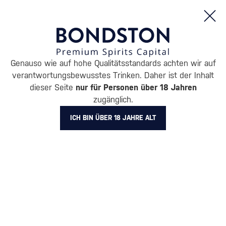
Bestellungen und Produktinformationen (Mo - Fr: 8:00 bis 16:00 Uhr)
Genauso wie auf hohe Qualitätsstandards achten wir auf
/
ENTDECKEN
/
GESCHENKVERPACKUNGEN
verantwortungsbewusstes Trinken. Daher ist der Inhalt
GESCHENKVERPACKUNGEN
dieser Seite
nur für Personen über 18 Jahren
zugänglich.
PLANTATION
3 PRODUKTE
ICH BIN ÜBER 18 JAHRE ALT
Originelle und
Geschenkverpackung mit
unkonventionelle
Gläsern
(113)
Verpackungen
(111)
Luxuriöse Geschenkboxen
Geschenkverpackungen für
Alkohol in Röhren
(141)
(236)
Geschenkverpackung von
Alkohol in Karton
(669)