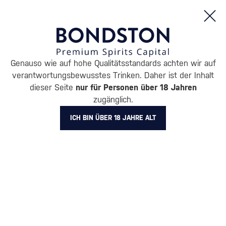
Bestellungen und Produktinformationen (Mo - Fr: 8:00 bis 16:00 Uhr)
Genauso wie auf hohe Qualitätsstandards achten wir auf
/
ENTDECKEN
/
NACH PREIS
/
GESCHENKE BIS 30 €
verantwortungsbewusstes Trinken. Daher ist der Inhalt
GESCHENKE BIS 30 €
dieser Seite
nur für Personen über 18 Jahren
zugänglich.
BOŠÁCKA
4 PRODUKTE
ICH BIN ÜBER 18 JAHRE ALT
Alle Filter
Aktion
Neuheit
Geschenk
Lager
Markierung
Bošácka
Filter löschen