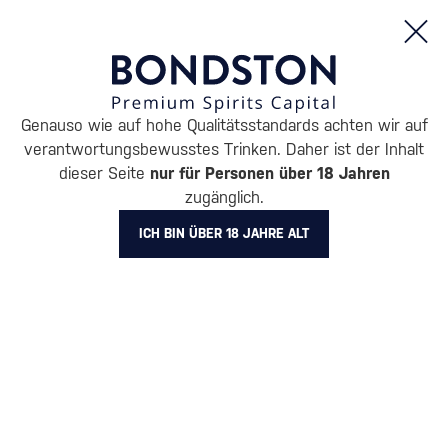
Bestellungen und Produktinformationen (Mo - Fr: 8:00 bis 16:00 Uhr)
Genauso wie auf hohe Qualitätsstandards achten wir auf
/
RUM
/
DUNKLER RUM
verantwortungsbewusstes Trinken. Daher ist der Inhalt
DUNKLER RUM TANDUAY
dieser Seite
nur für Personen über 18 Jahren
zugänglich.
5 PRODUKTE
ICH BIN ÜBER 18 JAHRE ALT
BELIEBTESTE MARKEN
A.H. Riise
Cihuatán
Dos Maderas
Doorly's
Chairman’s Reserve
Matusal
Alle Filter
Aktion
Neuheit
Geschenk
Lager