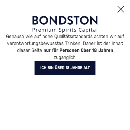
Bestellungen und Produktinformationen (Mo - Fr: 8:00 bis 16:00 Uhr)
Genauso wie auf hohe Qualitätsstandards achten wir auf
/
RUM
/
DUNKLER RUM
verantwortungsbewusstes Trinken. Daher ist der Inhalt
DUNKLER RUM COMPAGNIE
dieser Seite
nur für Personen über 18 Jahren
zugänglich.
DES INDES
ICH BIN ÜBER 18 JAHRE ALT
BELIEBTESTE MARKEN
A.H. Riise
Cihuatán
Dos Maderas
Doorly's
Chairman’s Reserve
Matusal
Alle Filter
Aktion
Neuheit
Geschenk
Lager