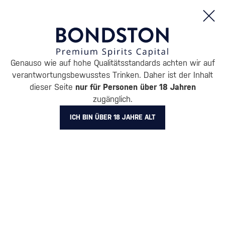
Bestellungen und Produktinformationen (Mo - Fr: 8:00 bis 16:00 Uhr)
Genauso wie auf hohe Qualitätsstandards achten wir auf
/
RUM
/
DUNKLER RUM
verantwortungsbewusstes Trinken. Daher ist der Inhalt
DUNKLER RUM BLACK TOT
dieser Seite
nur für Personen über 18 Jahren
zugänglich.
10 PRODUKTE
ICH BIN ÜBER 18 JAHRE ALT
BELIEBTESTE MARKEN
A.H. Riise
Cihuatán
Dos Maderas
Doorly's
Chairman’s Reserve
Matusal
Alle Filter
Aktion
Neuheit
Geschenk
Lager