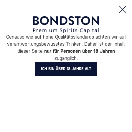
Bestellungen und Produktinformationen (Mo - Fr: 8:00 bis 16:00 Uhr)
Genauso wie auf hohe Qualitätsstandards achten wir auf
/
RUM
/
DUNKLER RUM
verantwortungsbewusstes Trinken. Daher ist der Inhalt
DUNKLER RUM 1423
dieser Seite
nur für Personen über 18 Jahren
zugänglich.
ICH BIN ÜBER 18 JAHRE ALT
BELIEBTESTE MARKEN
A.H. Riise
Cihuatán
Dos Maderas
Doorly's
Chairman’s Reserve
Matusal
Alle Filter
Aktion
Neuheit
Geschenk
Lager
Es wurden leider keine Produkte für die angegebenen