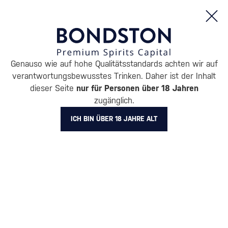
Bestellungen und Produktinformationen (Mo - Fr: 8:00 bis 16:00 Uhr)
Genauso wie auf hohe Qualitätsstandards achten wir auf
/
COGNACS
/
COGNACS VS
verantwortungsbewusstes Trinken. Daher ist der Inhalt
COGNACS VS FRANÇOIS
dieser Seite
nur für Personen über 18 Jahren
zugänglich.
VOYER
1 PRODUKT
ICH BIN ÜBER 18 JAHRE ALT
BELIEBTESTE MARKEN
Claude Chatelier
Camus
Davidoff
Hennessy
Meukow
Polignac
Alle Filter
Aktion
Neuheit
Geschenk
Lager