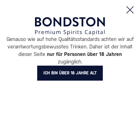
Bestellungen und Produktinformationen (Mo - Fr: 8:00 bis 16:00 Uhr)
Genauso wie auf hohe Qualitätsstandards achten wir auf
/
WHISKY
/
AMERIKANISCHER WHISKEY
/
BOURBON WHISKEY
verantwortungsbewusstes Trinken. Daher ist der Inhalt
BOURBON WHISKEY EZRA
dieser Seite
nur für Personen über 18 Jahren
zugänglich.
BROOKS
4 PRODUKTE
ICH BIN ÜBER 18 JAHRE ALT
Alle Filter
Aktion
Neuheit
Geschenk
Lager
Markierung
Ezra Brooks
Filter löschen