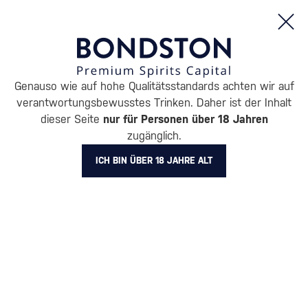
Bestellungen und Produktinformationen (Mo - Fr: 8:00 bis 16:00 Uhr)
Genauso wie auf hohe Qualitätsstandards achten wir auf
/
RUM
/
WEISSER RUM
verantwortungsbewusstes Trinken. Daher ist der Inhalt
WEISSER RUM DEAD MAN'S F
dieser Seite
nur für Personen über 18 Jahren
zugänglich.
INGERS
ICH BIN ÜBER 18 JAHRE ALT
BELIEBTESTE MARKEN
Bacardi
Diplomático
Doorly's
Chairman’s Reserve
Matusalem
The Duppy
Alle Filter
Aktion
Neuheit
Geschenk
Lager