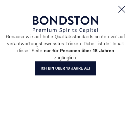
Bestellungen und Produktinformationen (Mo - Fr: 8:00 bis 16:00 Uhr)
Genauso wie auf hohe Qualitätsstandards achten wir auf
/
WHISKY
/
SCHOTTISCHER WHISKY
/
SCHOTTISCHE SINGLE MA
verantwortungsbewusstes Trinken. Daher ist der Inhalt
SPEYSIDE SINGLE MALT
dieser Seite
nur für Personen über 18 Jahren
zugänglich.
WHISKY CÁRN MÓR
ICH BIN ÜBER 18 JAHRE ALT
Unsere Auswahl an
Speyside Whisky
BELIEBTESTE MARKEN
BenRiach
Glenfiddich
Meikle Tòir
Mossburn
The GlenAllachie
Alle Filter