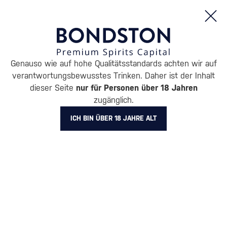
Bestellungen und Produktinformationen (Mo - Fr: 8:00 bis 16:00 Uhr)
Genauso wie auf hohe Qualitätsstandards achten wir auf
/
LIKÖRE
/
KRÄUTERLIKÖRE
verantwortungsbewusstes Trinken. Daher ist der Inhalt
KRÄUTERLIKÖRE FINE
dieser Seite
nur für Personen über 18 Jahren
zugänglich.
GINGER LIQUEUR
1 PRODUKT
ICH BIN ÜBER 18 JAHRE ALT
BELIEBTESTE MARKEN
Becherovka
Campari
Fernet Stock
Jägermeister
Tatratea
Zwack Unicu
Alle Filter
Aktion
Neuheit
Geschenk
Lager