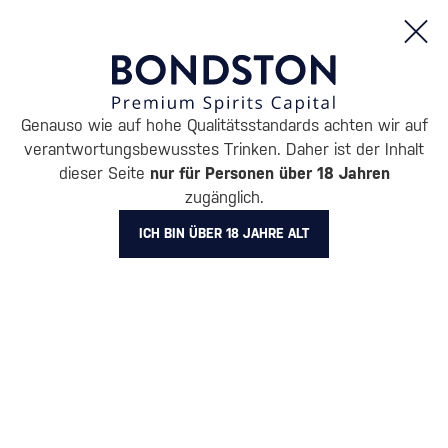
Bestellungen und Produktinformationen (Mo - Fr: 8:00 bis 16:00 Uhr)
Genauso wie auf hohe Qualitätsstandards achten wir auf
/
WHISKY
/
IRISCHE WHISKEY
/
IRISCHE BLENDED WHISKEY
verantwortungsbewusstes Trinken. Daher ist der Inhalt
IRISCHE BLENDED WHISKEY
dieser Seite
nur für Personen über 18 Jahren
zugänglich.
GLENCAIRN
1 PRODUKT
ICH BIN ÜBER 18 JAHRE ALT
Alle Filter
Aktion
Neuheit
Geschenk
Lager
Markierung
Glencairn
Filter löschen