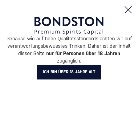
Bestellungen und Produktinformationen (Mo - Fr: 8:00 bis 16:00 Uhr)
Genauso wie auf hohe Qualitätsstandards achten wir auf
/
ENTDECKEN
/
GESCHENKVERPACKUNGEN
verantwortungsbewusstes Trinken. Daher ist der Inhalt
GESCHENKVERPACKUNGEN
dieser Seite
nur für Personen über 18 Jahren
zugänglich.
CRYSTAL HEAD
18 PRODUKTE
ICH BIN ÜBER 18 JAHRE ALT
Originelle und
Geschenkverpackung mit
unkonventionelle
Gläsern
(113)
Verpackungen
(111)
Luxuriöse Geschenkboxen
Geschenkverpackungen für
Alkohol in Röhren
(141)
(236)
Geschenkverpackung von
Alkohol in Karton
(669)