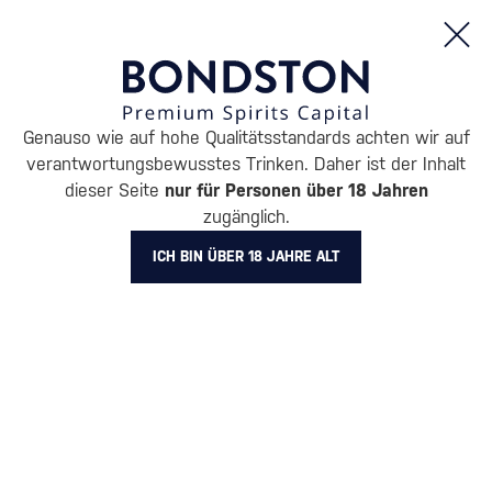
Bestellungen und Produktinformationen (Mo - Fr: 8:00 bis 16:00 Uhr)
Genauso wie auf hohe Qualitätsstandards achten wir auf
/
ENTDECKEN
/
NACH PREIS
/
GESCHENKE BIS 30 €
verantwortungsbewusstes Trinken. Daher ist der Inhalt
GESCHENKE BIS 30 €
dieser Seite
nur für Personen über 18 Jahren
zugänglich.
MALFY
1 PRODUKT
ICH BIN ÜBER 18 JAHRE ALT
Alle Filter
Aktion
Neuheit
Geschenk
Lager
Markierung
Malfy
Filter löschen