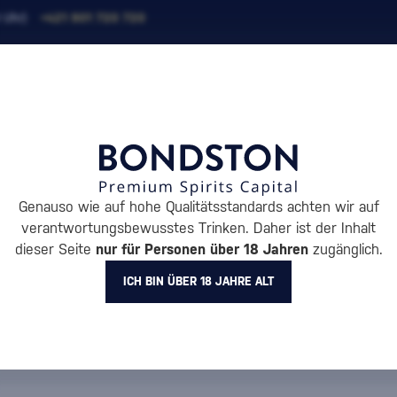
0 Uhr)
+421 901 720 720
TRÄNKE
KAFFEE UND ANDERE
Genauso wie auf hohe Qualitätsstandards achten wir auf
verantwortungsbewusstes Trinken. Daher ist der Inhalt
S 30 €
dieser Seite
nur für Personen über 18 Jahren
zugänglich.
Suchen Sie na
nützlich sind? 
ICH BIN ÜBER 18 JAHRE ALT
geeignet für G
Firmenaufmerk