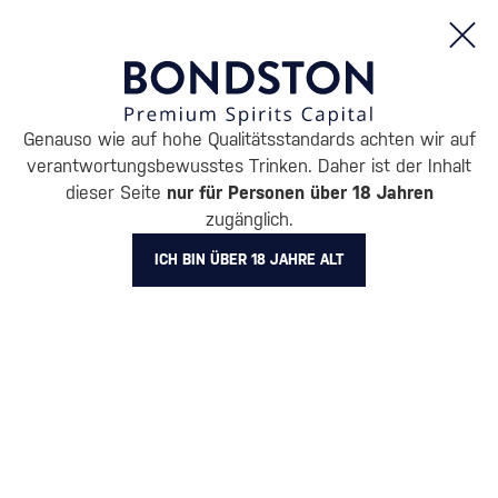
Bestellungen und Produktinformationen (Mo - Fr: 8:00 bis 16:00 Uhr)
Genauso wie auf hohe Qualitätsstandards achten wir auf
/
ENTDECKEN
/
NACH PREIS
/
GESCHENKE BIS 30 €
verantwortungsbewusstes Trinken. Daher ist der Inhalt
GESCHENKE BIS 30 € BLUE
dieser Seite
nur für Personen über 18 Jahren
zugänglich.
MAURITIUS
1 PRODUKT
ICH BIN ÜBER 18 JAHRE ALT
Alle Filter
Aktion
Neuheit
Geschenk
Lager
Markierung
Blue Mauritius
Filter löschen