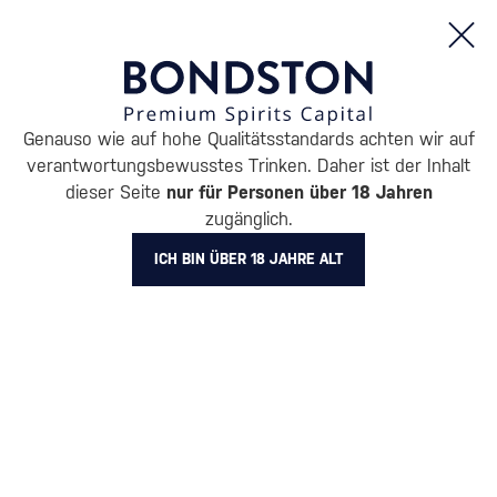
Bestellungen und Produktinformationen (Mo - Fr: 8:00 bis 16:00 Uhr)
Genauso wie auf hohe Qualitätsstandards achten wir auf
/
ENTDECKEN
/
NACH PREIS
/
GESCHENKE BIS 30 €
verantwortungsbewusstes Trinken. Daher ist der Inhalt
GESCHENKE BIS 30 €
dieser Seite
nur für Personen über 18 Jahren
zugänglich.
BARCELÓ
1 PRODUKT
ICH BIN ÜBER 18 JAHRE ALT
Alle Filter
Aktion
Neuheit
Geschenk
Lager
Markierung
Barceló
Filter löschen