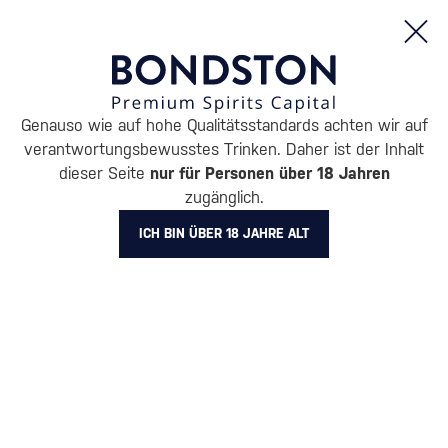
Bestellungen und Produktinformationen (Mo - Fr: 8:00 bis 16:00 Uhr)
Genauso wie auf hohe Qualitätsstandards achten wir auf
/
RUM
/
DUNKLER RUM
verantwortungsbewusstes Trinken. Daher ist der Inhalt
DUNKLER RUM RON LA
dieser Seite
nur für Personen über 18 Jahren
zugänglich.
PROGRESIVA
3 PRODUKTE
ICH BIN ÜBER 18 JAHRE ALT
BELIEBTESTE MARKEN
A.H. Riise
Cihuatán
Dos Maderas
Doorly's
Chairman’s Reserve
Matusal
Alle Filter
Aktion
Neuheit
Geschenk
Lager