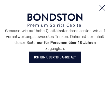
Bestellungen und Produktinformationen (Mo - Fr: 8:00 bis 16:00 Uhr)
Genauso wie auf hohe Qualitätsstandards achten wir auf
/
RUM
/
DUNKLER RUM
verantwortungsbewusstes Trinken. Daher ist der Inhalt
DUNKLER RUM NAVY ISLAND
dieser Seite
nur für Personen über 18 Jahren
zugänglich.
2 PRODUKTE
ICH BIN ÜBER 18 JAHRE ALT
BELIEBTESTE MARKEN
A.H. Riise
Cihuatán
Dos Maderas
Doorly's
Chairman’s Reserve
Matusal
Alle Filter
Aktion
Neuheit
Geschenk
Lager