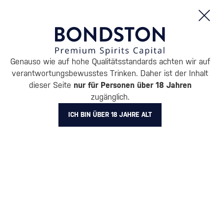
Bestellungen und Produktinformationen (Mo - Fr: 8:00 bis 16:00 Uhr)
Genauso wie auf hohe Qualitätsstandards achten wir auf
/
RUM
/
DUNKLER RUM
verantwortungsbewusstes Trinken. Daher ist der Inhalt
DUNKLER RUM LA MAISON
dieser Seite
nur für Personen über 18 Jahren
zugänglich.
DU RHUM
ICH BIN ÜBER 18 JAHRE ALT
BELIEBTESTE MARKEN
A.H. Riise
Cihuatán
Dos Maderas
Doorly's
Chairman’s Reserve
Matusal
Alle Filter
Aktion
Neuheit
Geschenk
Lager