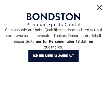
Bestellungen und Produktinformationen (Mo - Fr: 8:00 bis 16:00 Uhr)
Genauso wie auf hohe Qualitätsstandards achten wir auf
/
ENTDECKEN
/
VORTEILSPACKUNGEN
/
verantwortungsbewusstes Trinken. Daher ist der Inhalt
DESTILLATE –
dieser Seite
nur für Personen über 18 Jahren
zugänglich.
VORTEILHAFTE
ICH BIN ÜBER 18 JAHRE ALT
VERPACKUNGEN
4 PRODUKTE
Alle Filter
Aktion
Neuheit
Geschenk
Lager