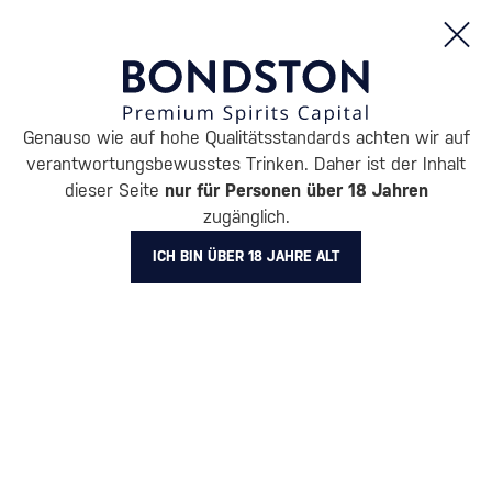
Bestellungen und Produktinformationen (Mo - Fr: 8:00 bis 16:00 Uhr)
Genauso wie auf hohe Qualitätsstandards achten wir auf
/
COGNACS
/
COGNACS VS
verantwortungsbewusstes Trinken. Daher ist der Inhalt
COGNACS VS HENNESSY
dieser Seite
nur für Personen über 18 Jahren
zugänglich.
5 PRODUKTE
ICH BIN ÜBER 18 JAHRE ALT
BELIEBTESTE MARKEN
Claude Chatelier
Camus
Davidoff
Hennessy
Meukow
Polignac
Alle Filter
Aktion
Neuheit
Geschenk
Lager