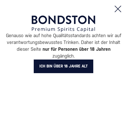
Bestellungen und Produktinformationen (Mo - Fr: 8:00 bis 16:00 Uhr)
Genauso wie auf hohe Qualitätsstandards achten wir auf
/
ENTDECKEN
/
VORTEILSPACKUNGEN
/
GIN – VORTEILHAFTE 
verantwortungsbewusstes Trinken. Daher ist der Inhalt
dieser Seite
nur für Personen über 18 Jahren
Bundle Puerto de Indias Classic +
zugänglich.
Sweet Melon + Strawberry Alcohol
ICH BIN ÜBER 18 JAHRE ALT
free gratis
Puerto de Indias
Gin – vorteilhafte Verpackungen
2.1 l
40 %
-25%