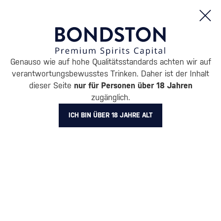
Bestellungen und Produktinformationen (Mo - Fr: 8:00 bis 16:00 Uhr)
Genauso wie auf hohe Qualitätsstandards achten wir auf
/
GETRÄNKE
/
APERITIF & SPRITZ
verantwortungsbewusstes Trinken. Daher ist der Inhalt
APERITIF & SPRITZ SUZE
dieser Seite
nur für Personen über 18 Jahren
zugänglich.
1 PRODUKT
ICH BIN ÜBER 18 JAHRE ALT
Wie man „Aperol“ zu
Hause zubereitet
Alle Filter
Aktion
Neuheit
Geschenk
Lager