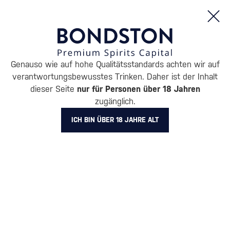
Bestellungen und Produktinformationen (Mo - Fr: 8:00 bis 16:00 Uhr)
Genauso wie auf hohe Qualitätsstandards achten wir auf
/
GETRÄNKE
/
APERITIF & SPRITZ
verantwortungsbewusstes Trinken. Daher ist der Inhalt
APERITIF & SPRITZ GAMMEL
dieser Seite
nur für Personen über 18 Jahren
zugänglich.
DANSK
1 PRODUKT
ICH BIN ÜBER 18 JAHRE ALT
Wie man „Aperol“ zu
Hause zubereitet
Alle Filter
Aktion
Neuheit
Geschenk
Lager