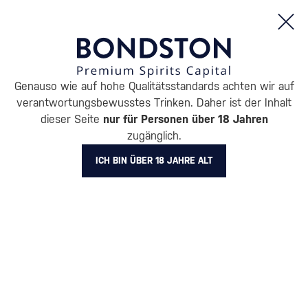
Bestellungen und Produktinformationen (Mo - Fr: 8:00 bis 16:00 Uhr)
Genauso wie auf hohe Qualitätsstandards achten wir auf
/
ENTDECKEN
/
VORTEILSPACKUNGEN
/
verantwortungsbewusstes Trinken. Daher ist der Inhalt
RUM – VORTEILHAFTE
dieser Seite
nur für Personen über 18 Jahren
zugänglich.
VERPACKUNGEN BLACK
ICH BIN ÜBER 18 JAHRE ALT
TEARS
7 PRODUKTE
Alle Filter
Aktion
Neuheit
Geschenk
Lager