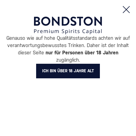
Bestellungen und Produktinformationen (Mo - Fr: 8:00 bis 16:00 Uhr)
Genauso wie auf hohe Qualitätsstandards achten wir auf
/
WODKA
/
REINE WODKA
verantwortungsbewusstes Trinken. Daher ist der Inhalt
REINE WODKA UKIYO
dieser Seite
nur für Personen über 18 Jahren
1 PRODUKT
zugänglich.
ICH BIN ÜBER 18 JAHRE ALT
BELIEBTESTE MARKEN
Absolut
Finlandia
Exclusive
Diamond Doll
Pravda
Russian Standard
Stari
Alle Filter
Aktion
Neuheit
Geschenk
Lager