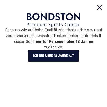
Bestellungen und Produktinformationen (Mo - Fr: 8:00 bis 16:00 Uhr)
Genauso wie auf hohe Qualitätsstandards achten wir auf
/
WODKA
/
REINE WODKA
verantwortungsbewusstes Trinken. Daher ist der Inhalt
REINE WODKA STARITSKY &
dieser Seite
nur für Personen über 18 Jahren
zugänglich.
LEVITSKY
1 PRODUKT
ICH BIN ÜBER 18 JAHRE ALT
BELIEBTESTE MARKEN
Absolut
Finlandia
Exclusive
Diamond Doll
Pravda
Russian Standard
Stari
Alle Filter
Aktion
Neuheit
Geschenk
Lager