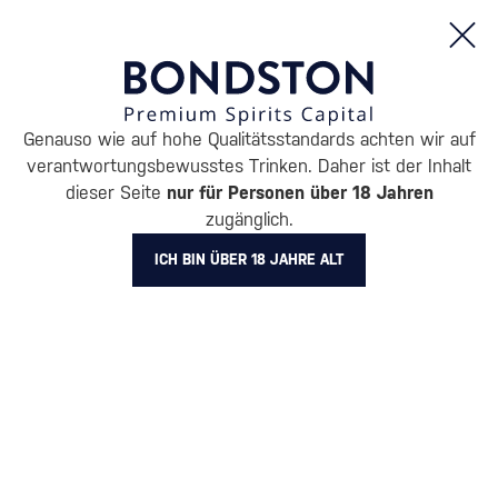
Bestellungen und Produktinformationen (Mo - Fr: 8:00 bis 16:00 Uhr)
Genauso wie auf hohe Qualitätsstandards achten wir auf
/
WODKA
/
REINE WODKA
verantwortungsbewusstes Trinken. Daher ist der Inhalt
REINE WODKA SKYY
dieser Seite
nur für Personen über 18 Jahren
1 PRODUKT
zugänglich.
ICH BIN ÜBER 18 JAHRE ALT
BELIEBTESTE MARKEN
Absolut
Finlandia
Exclusive
Diamond Doll
Pravda
Russian Standard
Stari
Alle Filter
Aktion
Neuheit
Geschenk
Lager