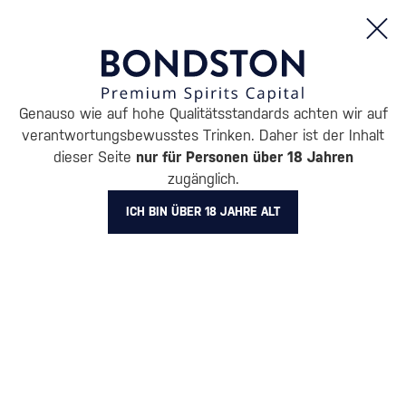
Bestellungen und Produktinformationen (Mo - Fr: 8:00 bis 16:00 Uhr)
Genauso wie auf hohe Qualitätsstandards achten wir auf
/
WODKA
/
REINE WODKA
verantwortungsbewusstes Trinken. Daher ist der Inhalt
REINE WODKA NIKKA
dieser Seite
nur für Personen über 18 Jahren
1 PRODUKT
zugänglich.
ICH BIN ÜBER 18 JAHRE ALT
BELIEBTESTE MARKEN
Absolut
Finlandia
Exclusive
Diamond Doll
Pravda
Russian Standard
Stari
Alle Filter
Aktion
Neuheit
Geschenk
Lager