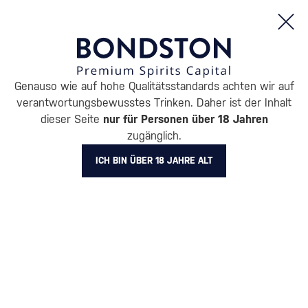
Bestellungen und Produktinformationen (Mo - Fr: 8:00 bis 16:00 Uhr)
Genauso wie auf hohe Qualitätsstandards achten wir auf
/
WODKA
/
REINE WODKA
verantwortungsbewusstes Trinken. Daher ist der Inhalt
REINE WODKA ABYSSAL
dieser Seite
nur für Personen über 18 Jahren
zugänglich.
1 PRODUKT
ICH BIN ÜBER 18 JAHRE ALT
BELIEBTESTE MARKEN
Absolut
Finlandia
Exclusive
Diamond Doll
Pravda
Russian Standard
Stari
Alle Filter
Aktion
Neuheit
Geschenk
Lager