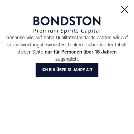
Bestellungen und Produktinformationen (Mo - Fr: 8:00 bis 16:00 Uhr)
Genauso wie auf hohe Qualitätsstandards achten wir auf
/
KAFFEE UND ANDERE
/
KAFFEE
/
KAFFEEBOHNEN
verantwortungsbewusstes Trinken. Daher ist der Inhalt
KAFFEEBOHNEN BE:CAFÉ
dieser Seite
nur für Personen über 18 Jahren
zugänglich.
4 PRODUKTE
ICH BIN ÜBER 18 JAHRE ALT
Alle Filter
Aktion
Neuheit
Geschenk
Lager
Markierung
Be:Café
Filter löschen