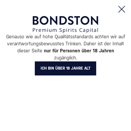
Bestellungen und Produktinformationen (Mo - Fr: 8:00 bis 16:00 Uhr)
Genauso wie auf hohe Qualitätsstandards achten wir auf
/
ENTDECKEN
/
GESCHENKVERPACKUNGEN
/
PACKUNGEN MIT 
verantwortungsbewusstes Trinken. Daher ist der Inhalt
GESCHENKVERPACKUNG MIT
dieser Seite
nur für Personen über 18 Jahren
zugänglich.
GLÄSERN METAXA
ICH BIN ÜBER 18 JAHRE ALT
Alle Filter
Aktion
Neuheit
Geschenk
Lager
Es wurden leider keine Produkte für die angegebenen
Kriterien gefunden. Bitte ändern Sie die
Filtereinstellungen.