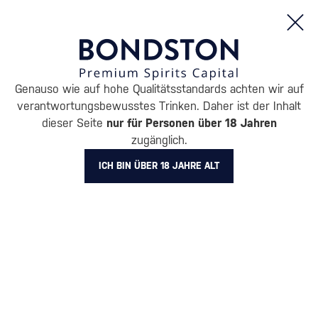
Bestellungen und Produktinformationen (Mo - Fr: 8:00 bis 16:00 Uhr)
Genauso wie auf hohe Qualitätsstandards achten wir auf
/
ENTDECKEN
/
GESCHENKVERPACKUNGEN
/
PACKUNGEN MIT 
verantwortungsbewusstes Trinken. Daher ist der Inhalt
GESCHENKVERPACKUNG MIT
dieser Seite
nur für Personen über 18 Jahren
zugänglich.
GLÄSERN KAMIKI
1 PRODUKT
ICH BIN ÜBER 18 JAHRE ALT
Alle Filter
Aktion
Neuheit
Geschenk
Lager
Markierung
Kamiki
Filter löschen