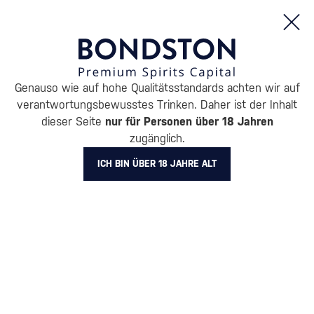
Bestellungen und Produktinformationen (Mo - Fr: 8:00 bis 16:00 Uhr)
Genauso wie auf hohe Qualitätsstandards achten wir auf
/
ENTDECKEN
/
GESCHENKVERPACKUNGEN
/
PACKUNGEN MIT 
verantwortungsbewusstes Trinken. Daher ist der Inhalt
GESCHENKVERPACKUNG MIT
dieser Seite
nur für Personen über 18 Jahren
zugänglich.
GLÄSERN GODET
1 PRODUKT
ICH BIN ÜBER 18 JAHRE ALT
Alle Filter
Aktion
Neuheit
Geschenk
Lager
Markierung
Godet
Filter löschen