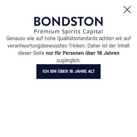
Bestellungen und Produktinformationen (Mo - Fr: 8:00 bis 16:00 Uhr)
Genauso wie auf hohe Qualitätsstandards achten wir auf
/
WELT DER GETRÄNKE
/
BEI UNS MÜSSEN SIE SICH VOR BESCHÄDIGTER WARE KEINE SORGEN MACHEN.
verantwortungsbewusstes Trinken. Daher ist der Inhalt
dieser Seite
nur für Personen über 18 Jahren
Bei uns müssen Sie sich vor
zugänglich.
beschädigter Ware keine
ICH BIN ÜBER 18 JAHRE ALT
Sorgen machen.
1 Min.