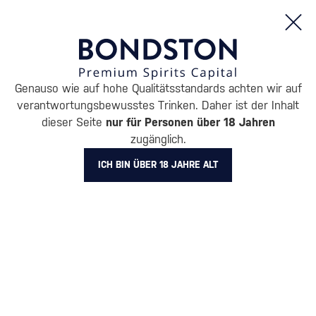
Bestellungen und Produktinformationen (Mo - Fr: 8:00 bis 16:00 Uhr)
Genauso wie auf hohe Qualitätsstandards achten wir auf
/
GETRÄNKE
/
APERITIF & SPRITZ
verantwortungsbewusstes Trinken. Daher ist der Inhalt
APERITIF & SPRITZ UNDONE
dieser Seite
nur für Personen über 18 Jahren
zugänglich.
5 PRODUKTE
ICH BIN ÜBER 18 JAHRE ALT
Wie man „Aperol“ zu
Hause zubereitet
Alle Filter
Aktion
Neuheit
Geschenk
Lager